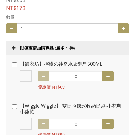
NT$179
數量
以優惠價加購商品
(最多 1 件)
【御衣坊】檸檬の神奇水垢剋星500ML
優惠價 NT$69
【Wiggle Wiggle】 雙提拉錬式收納提袋-小花與
小熊款
優惠價 NT$99