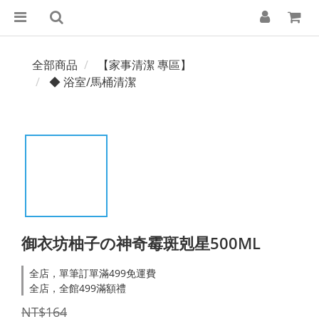
全部商品
【家事清潔 專區】
◆ 浴室/馬桶清潔
御衣坊柚子の神奇霉斑剋星500ML
全店，單筆訂單滿499免運費
全店，全館499滿額禮
NT$164