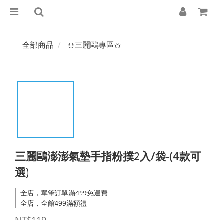
全部商品
⛄三麗鷗專區⛄
三麗鷗澎澎氣墊手指粉撲2入/袋-(4款可
選)
全店，單筆訂單滿499免運費
全店，全館499滿額禮
NT$119